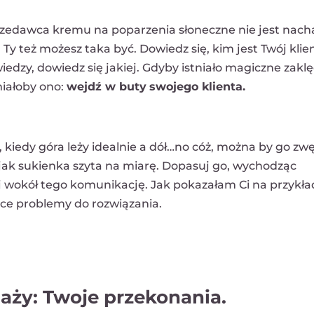
przedawca kremu na poparzenia słoneczne nie jest nacha
 też możesz taka być. Dowiedz się, kim jest Twój klient
iedzy, dowiedz się jakiej. Gdyby istniało magiczne zaklę
miałoby ono:
wejdź w buty
swojego klienta.
, kiedy góra leży idealnie a dół…no cóż, można by go zwę
 jak sukienka szyta na miarę. Dopasuj go, wychodząc
uj wokół tego komunikację. Jak pokazałam Ci na przykła
ce problemy do rozwiązania.
aży: Twoje przekonania.