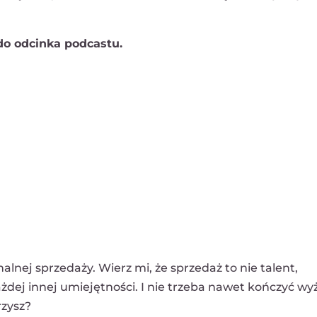
 do odcinka podcastu.
lnej sprzedaży. Wierz mi, że sprzedaż to nie talent,
ażdej innej umiejętności. I nie trzeba nawet kończyć wy
rzysz?