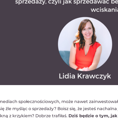
w mediach społecznościowych, może nawet zainwestowa
ię źle myśląc o sprzedaży? Boisz się, że jesteś nachalna
ekną z krzykiem? Dobrze trafiłaś.
Dziś będzie o tym, jak