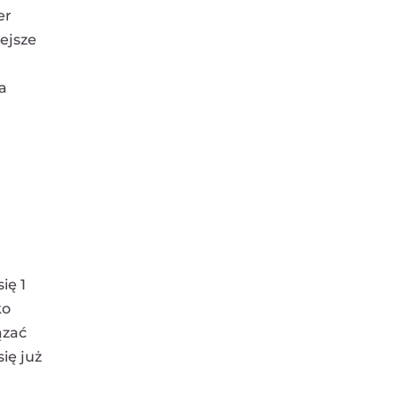
er
ejsze
a
ię 1
ko
ązać
ię już