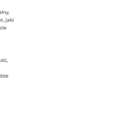
lny,
, jaki
cie
zić,
dzie