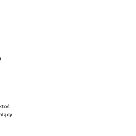
b
ktoś
alący