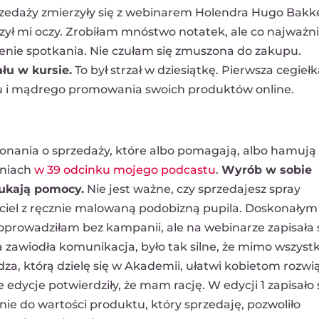
zedaży zmierzyły się z webinarem Holendra Hugo Bakk
zył mi oczy. Zrobiłam mnóstwo notatek, ale co najważni
enie spotkania. Nie czułam się zmuszona do zakupu.
łu w kursie.
To był strzał w dziesiątkę. Pierwsza cegiełk
 i mądrego promowania swoich produktów online.
onania o sprzedaży, które albo pomagają, albo hamują
aniach
w 39 odcinku mojego podcastu
.
Wyrób w sobie
ukają pomocy.
Nie jest ważne, czy sprzedajesz spray
ściel z ręcznie malowaną podobizną pupila. Doskonałym
prowadziłam bez kampanii, ale na webinarze zapisała s
a zawiodła komunikacja, było tak silne, że mimo wszyst
a, którą dzielę się w Akademii, ułatwi kobietom rozwi
ycje potwierdziły, że mam rację. W edycji 1 zapisało s
nie do wartości produktu, który sprzedaję, pozwoliło