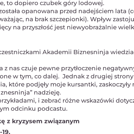
e, to dopiero czubek góry lodowej.
ostała opanowana przed nadejściem lata (co
ażając, na brak szczepionki). Wpływ zastoj
ęcy na przyszłość jest niewyobrażalnie wielk
czestniczkami Akademii Biznesninja wiedzia
żda z nas czuje pewne przytłoczenie negatyw
e w tym, co dalej. Jednak z drugiej strony
a, które podjęły moje kursantki, zaskoczyły
iznesninja” nadzieję.
przykładami, i zebrać różne wskazówki dotyc
 tym odcinku podcastu.
lkę z kryzysem związanym
-19.