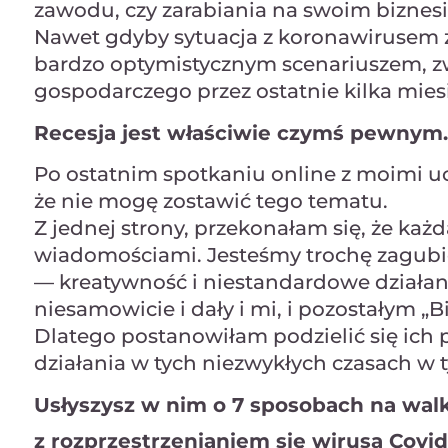
zawodu, czy zarabiania na swoim biznesi
Nawet gdyby sytuacja z koronawirusem z
bardzo optymistycznym scenariuszem, zw
gospodarczego przez ostatnie kilka miesi
Recesja jest właściwie czymś pewnym.
Po ostatnim spotkaniu online z moimi u
że nie mogę zostawić tego tematu.
Z jednej strony, przekonałam się, że ka
wiadomościami. Jesteśmy trochę zagubion
— kreatywność i niestandardowe działani
niesamowicie i dały i mi, i pozostałym „B
Dlatego postanowiłam podzielić się ich 
działania w tych niezwykłych czasach w
Usłyszysz w nim o 7 sposobach na wa
z rozprzestrzenianiem się wirusa Covid