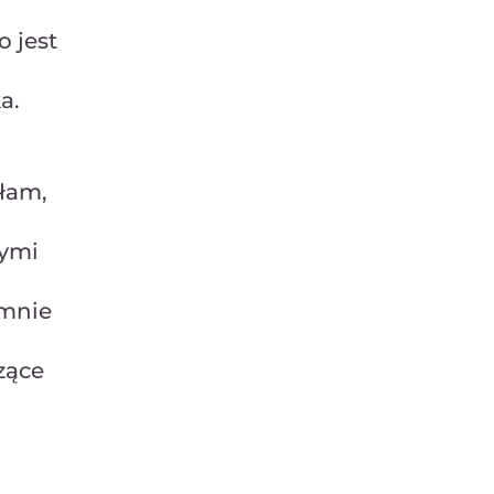
 jest
u
a.
łam,
nymi
 mnie
zące