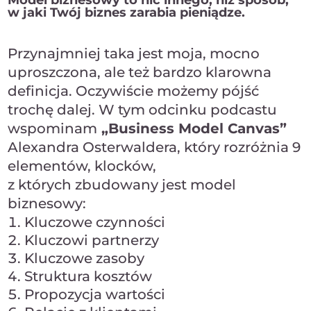
Model biznesowy to nic innego, niż sposób,
w jaki Twój biznes zarabia pieniądze.
Przynajmniej taka jest moja, mocno
uproszczona, ale też bardzo klarowna
definicja. Oczywiście możemy pójść
trochę dalej. W tym odcinku podcastu
wspominam
„Business Model Canvas”
Alexandra Osterwaldera, który rozróżnia 9
elementów, klocków,
z których zbudowany jest model
biznesowy:
Kluczowe czynności
Kluczowi partnerzy
Kluczowe zasoby
Struktura kosztów
Propozycja wartości