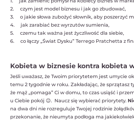
1. jak zamienić pomysł na kobiecy biznes w mark
2. czym jest model biznesu i jak go zbudować,
3. o jakie słowa zubożyć słownik, aby poszerzyć m
4. jak zarabiać bez wyrzutów sumienia,
5. czemu tak ważna jest życzliwość dla siebie,
6. co łączy „Świat Dysku” Terrego Pratchetta z fi
Kobieta w biznesie kontra kobieta 
Jeśli uważasz, że Twoim priorytetem jest umycie o
temu 2 tygodnie w roku. Zakładając, że sprzątasz ty
że mąż „pomaga” Ci w domu, to czas usiąść i przem
u Ciebie pokój 😉. Naucz się wybierać priorytety.
Ni
na dwa dni nie rozreguluje Twojej rodzinie żołądk
przekonanie, że nieumyta podłoga ma jakiekolwiek