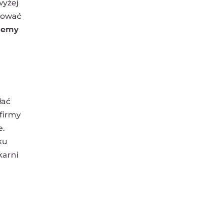
wyżej
stować
ujemy
łać
 firmy
e.
ku
karni