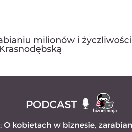
abianiu milionów i życzliwości
ą Krasnodębską