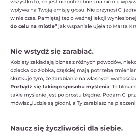
wszystko to, co jest niepotrzebne i na nic nie wpł
wpływa na Twoją emisję głosu. Nie przynosi Ci je
w nie czas. Pamiętaj też o ważnej lekcji wyniesionej
do celu na miotle”
jak wspaniale ujęła to Marta K
Nie wstydź się zarabiać.
Kobiety zakładają biznes z różnych powodów, niek
dziecka do żłobka, częściej mają potrzebę zmienian
skutkuje tym, że zarabianie na własnych wartościa
Pozbądź się takiego sposobu myślenia
. To bloka
takie myślenie jest po prostu błędne. Podam Ci prz
mówisz „ludzie są głodni, a Ty zarabiasz na piecze
Naucz się życzliwości dla siebie.