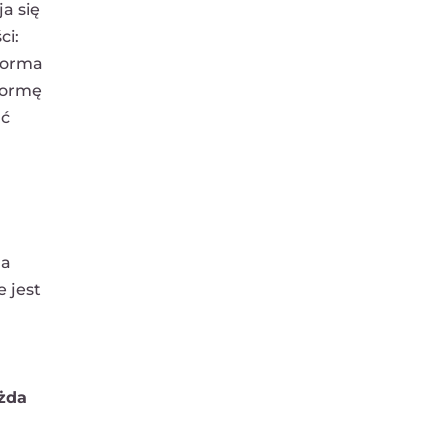
a się
ci:
forma
formę
ać
la
 jest
żda