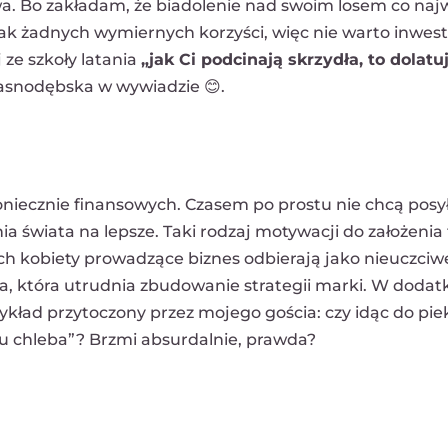
ywa. Bo zakładam, że biadolenie nad swoim losem co naj
dnak żadnych wymiernych korzyści, więc nie warto inwe
 ze szkoły latania
„jak Ci podcinają skrzydła, to dolat
rasnodębska w wywiadzie 😊.
oniecznie finansowych. Czasem po prostu nie chcą posy
ia świata na lepsze. Taki rodzaj motywacji do założenia
ch kobiety prowadzące biznes odbierają jako nieuczciw
da, która utrudnia zbudowanie strategii marki. W dodat
ykład przytoczony przez mojego gościa: czy idąc do pie
niu chleba”? Brzmi absurdalnie, prawda?