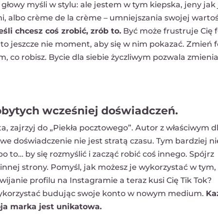
głowy myśli w stylu: ale jestem w tym kiepska, jeny jak j
i, albo crème de la crème – umniejszania swojej wartoś
eśli chcesz coś zrobić, zrób to.
Być może frustruje Cię 
 to jeszcze nie moment, aby się w nim pokazać. Zmień 
m, co robisz. Bycie dla siebie życzliwym pozwala zmieni
obytych wcześniej doświadczeń.
tta, zajrzyj do „Piekła pocztowego”. Autor z właściwym d
 doświadczenie nie jest stratą czasu. Tym bardziej nie
 to… by się rozmyślić i zacząć robić coś innego. Spójrz
nnej strony. Pomyśl, jak możesz je wykorzystać w tym,
wijanie profilu na Instagramie a teraz kusi Cię Tik Tok?
 wykorzystać budując swoje konto w nowym medium.
Ka
ja marka jest unikatowa.